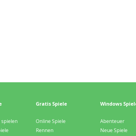
e
Gratis Spiele
Windows Spiel
 spielen
Online Spiele
Abenteuer
iele
Rennen
Neue Spiele