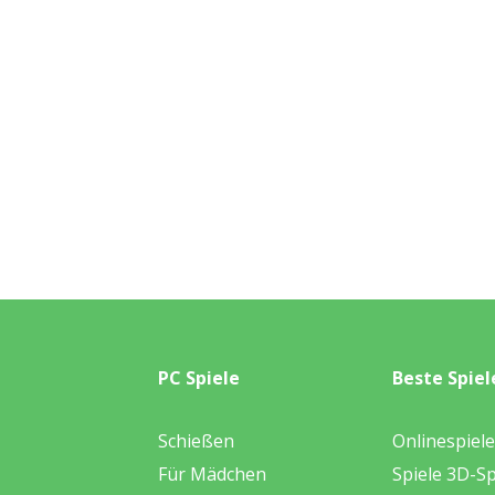
PC Spiele
Beste Spiel
Schießen
Onlinespiele
Für Mädchen
Spiele 3D-Sp