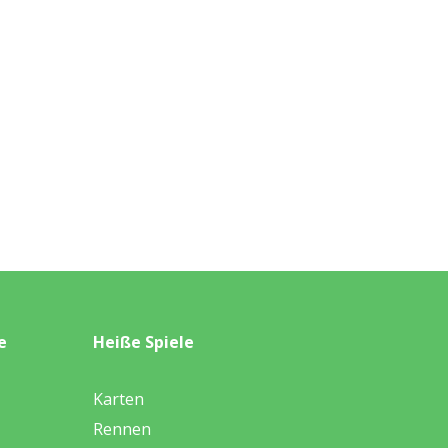
e
Heiße Spiele
Karten
Rennen