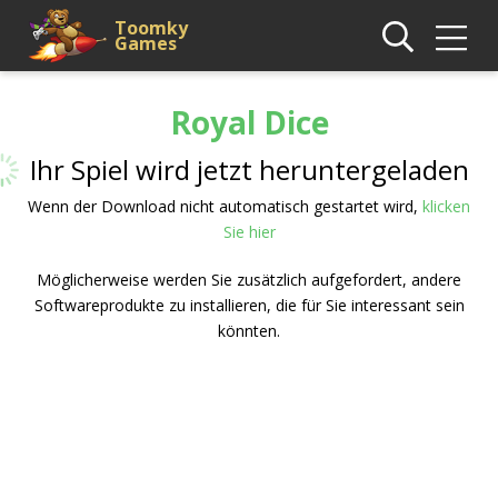
Toomky
Games
Royal Dice
Ihr Spiel wird jetzt heruntergeladen
Wenn der Download nicht automatisch gestartet wird,
klicken
Sie hier
Möglicherweise werden Sie zusätzlich aufgefordert, andere
Softwareprodukte zu installieren, die für Sie interessant sein
könnten.