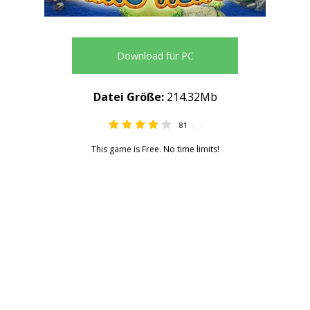
Download für PC
Datei Größe:
214.32Mb
81
4.21
This game is Free. No time limits!