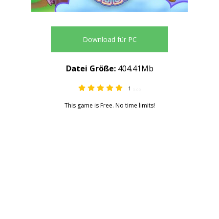
Download für PC
Datei Größe:
404.41Mb
1
5.00
This game is Free. No time limits!