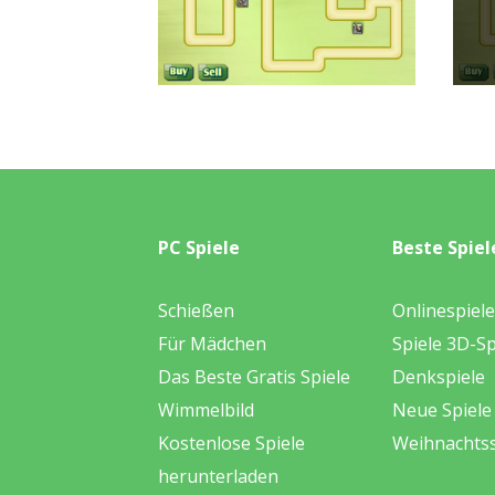
PC Spiele
Beste Spiel
Schießen
Onlinespiele
Für Mädchen
Spiele 3D-Sp
Das Beste Gratis Spiele
Denkspiele
Wimmelbild
Neue Spiele
Kostenlose Spiele
Weihnachtss
herunterladen