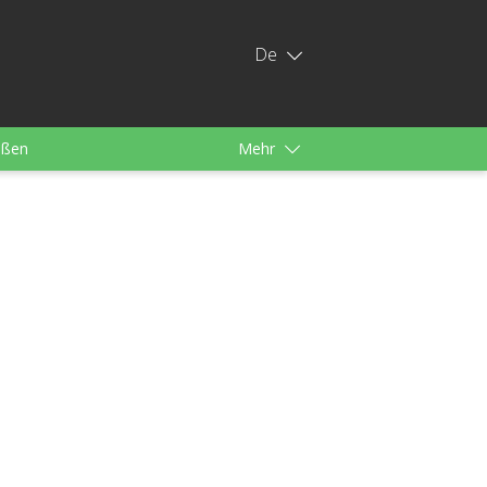
De
eßen
Mehr
Karten
Kinderspiele