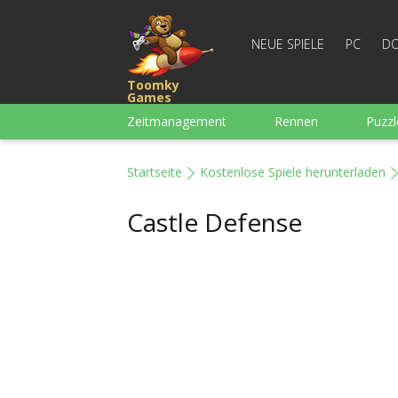
NEUE SPIELE
PC
DO
Toomky
Games
Zeitmanagement
Rennen
Puzzl
3-Gewinnt
Für Jungs
Arcade
Startseite
Kostenlose Spiele herunterladen
Mahjong
Denkspiele
Wortspiel
Castle Defense