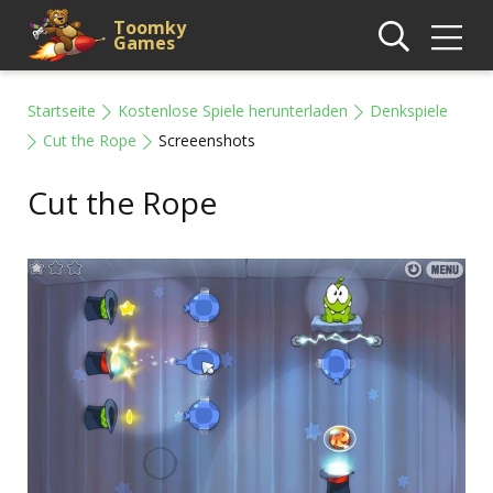
Toomky
Games
Startseite
Kostenlose Spiele herunterladen
Denkspiele
Cut the Rope
Screeenshots
Cut the Rope