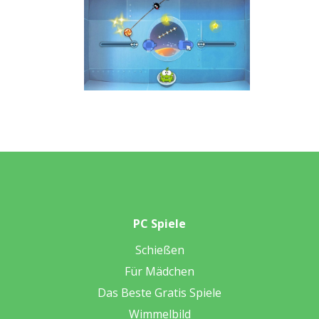
PC Spiele
Schießen
Für Mädchen
Das Beste Gratis Spiele
Wimmelbild