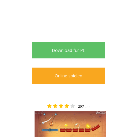
Download für PC
Online spielen
207
4.33