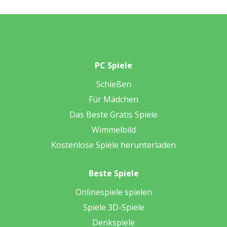
PC Spiele
Schießen
Für Mädchen
Das Beste Gratis Spiele
Wimmelbild
Kostenlose Spiele herunterladen
Beste Spiele
Onlinespiele spielen
Spiele 3D-Spiele
Denkspiele