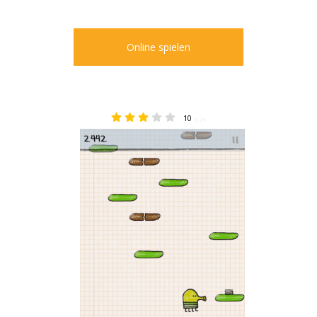
Online spielen
10
3.20