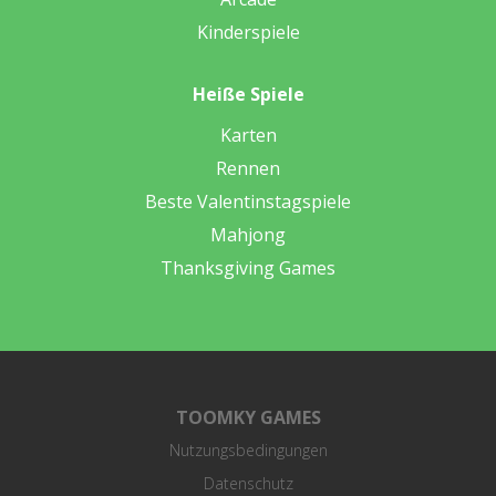
Kinderspiele
Heiße Spiele
Karten
Rennen
Beste Valentinstagspiele
Mahjong
Thanksgiving Games
TOOMKY GAMES
Nutzungsbedingungen
Datenschutz