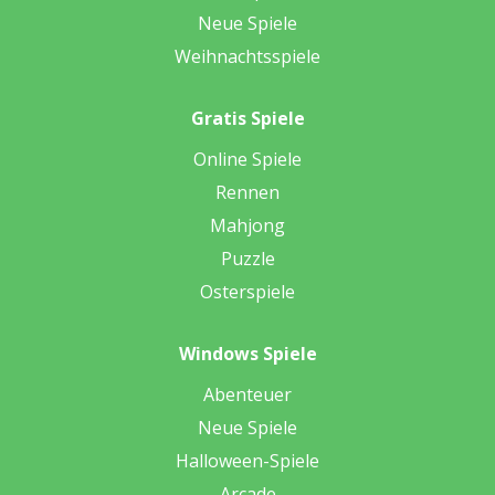
Neue Spiele
Weihnachtsspiele
Gratis Spiele
Online Spiele
Rennen
Mahjong
Puzzle
Osterspiele
Windows Spiele
Abenteuer
Neue Spiele
Halloween-Spiele
Arcade