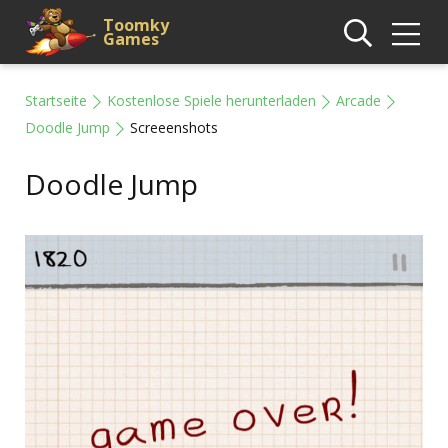
Toomky
Games
Startseite
Kostenlose Spiele herunterladen
Arcade
Doodle Jump
Screeenshots
Doodle Jump