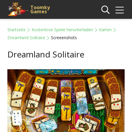
Toomky
Games
Startseite
Kostenlose Spiele herunterladen
Karten
Dreamland Solitaire
Screeenshots
Dreamland Solitaire