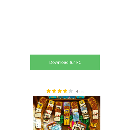
Download für PC
4
3.75