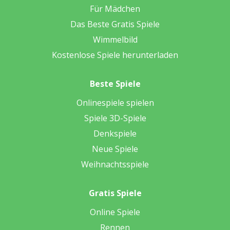
Für Mädchen
Das Beste Gratis Spiele
Wimmelbild
Kostenlose Spiele herunterladen
Beste Spiele
Onlinespiele spielen
Spiele 3D-Spiele
Denkspiele
Neue Spiele
Weihnachtsspiele
Gratis Spiele
Online Spiele
Rennen