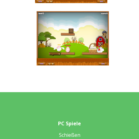
PC Spiele
Schießen