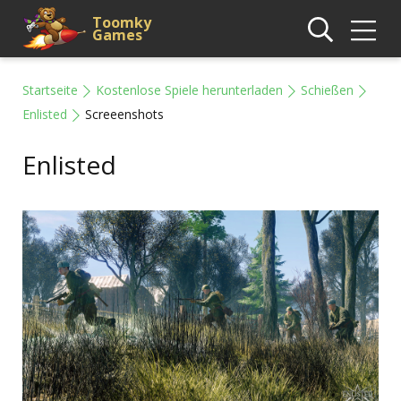
Toomky
Games
Startseite
Kostenlose Spiele herunterladen
Schießen
Enlisted
Screeenshots
Enlisted