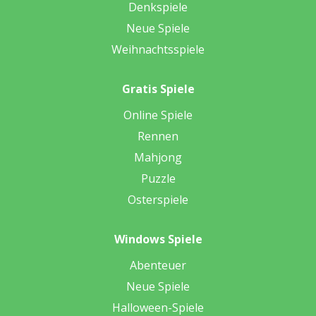
Denkspiele
Neue Spiele
Weihnachtsspiele
Gratis Spiele
Online Spiele
Rennen
Mahjong
Puzzle
Osterspiele
Windows Spiele
Abenteuer
Neue Spiele
Halloween-Spiele