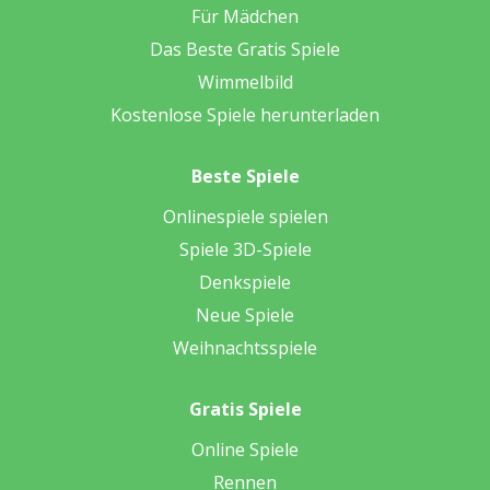
Für Mädchen
Das Beste Gratis Spiele
Wimmelbild
Kostenlose Spiele herunterladen
Beste Spiele
Onlinespiele spielen
Spiele 3D-Spiele
Denkspiele
Neue Spiele
Weihnachtsspiele
Gratis Spiele
Online Spiele
Rennen