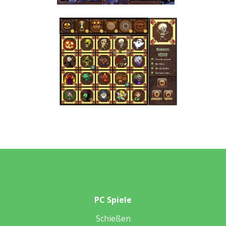
PC Spiele
Schießen