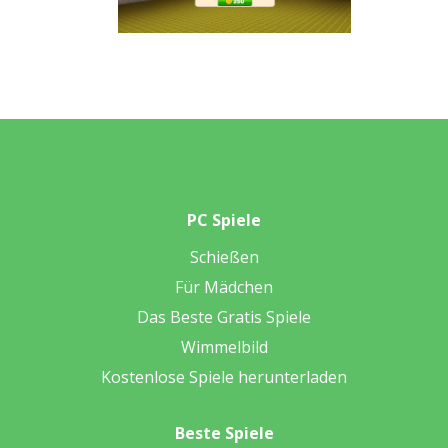
PC Spiele
Schießen
Für Mädchen
Das Beste Gratis Spiele
Wimmelbild
Kostenlose Spiele herunterladen
Beste Spiele