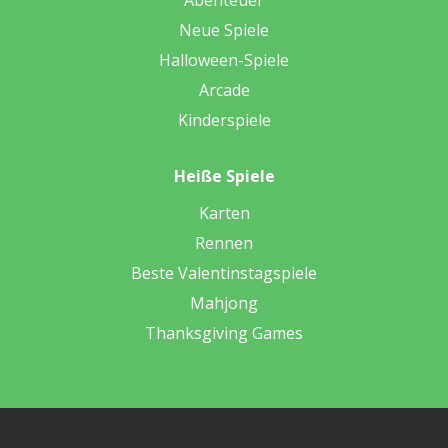
Neue Spiele
Halloween-Spiele
Arcade
Kinderspiele
Heiße Spiele
Karten
Rennen
Beste Valentinstagspiele
Mahjong
Thanksgiving Games