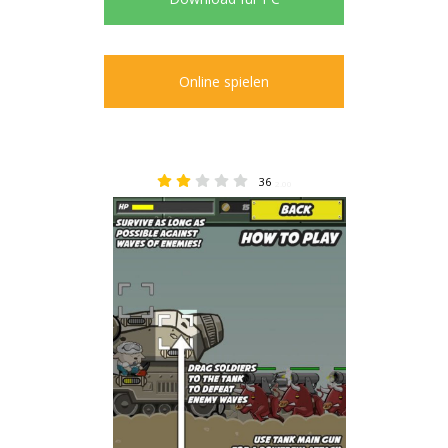
Online spielen
36
2.00