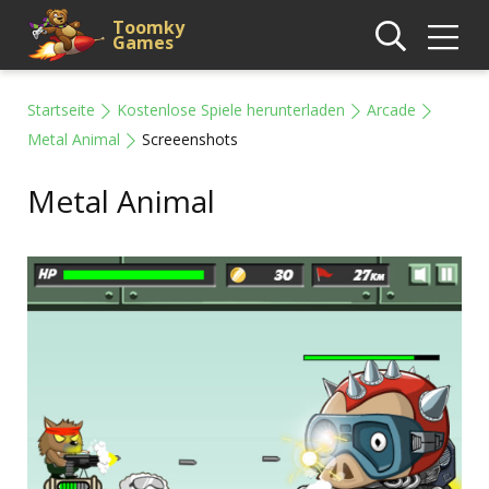
Toomky
Games
Startseite
Kostenlose Spiele herunterladen
Arcade
Metal Animal
Screeenshots
Metal Animal