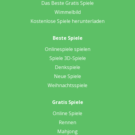
Das Beste Gratis Spiele
Wimmelbild
Kostenlose Spiele herunterladen
Beste Spiele
Onlinespiele spielen
Spiele 3D-Spiele
Denkspiele
Neue Spiele
Weihnachtsspiele
Gratis Spiele
Online Spiele
Rennen
Mahjong