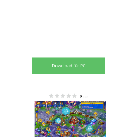
Download für PC
0
0.00