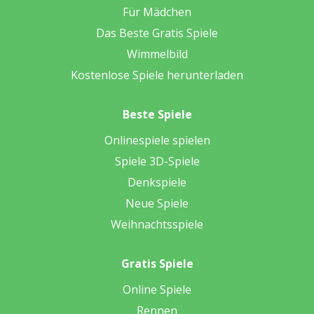
Für Mädchen
Das Beste Gratis Spiele
Wimmelbild
Kostenlose Spiele herunterladen
Beste Spiele
Onlinespiele spielen
Spiele 3D-Spiele
Denkspiele
Neue Spiele
Weihnachtsspiele
Gratis Spiele
Online Spiele
Rennen