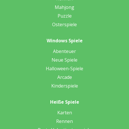
Mahjong
Puzzle
Osterspiele
Windows Spiele
Abenteuer
Neue Spiele
Halloween-Spiele
Arcade
Kinderspiele
Heiße Spiele
Karten
Rennen