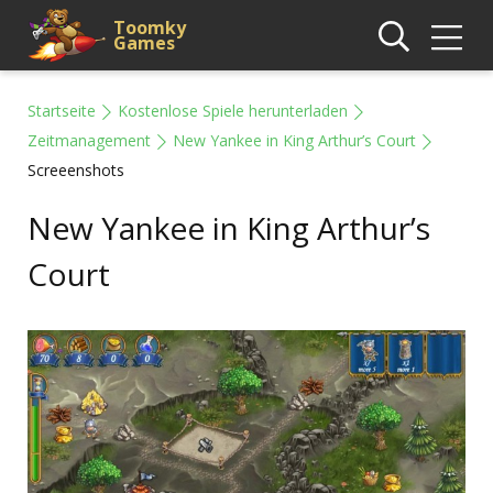
Toomky
Games
Startseite
Kostenlose Spiele herunterladen
Zeitmanagement
New Yankee in King Arthur’s Court
Screeenshots
New Yankee in King Arthur’s
Court