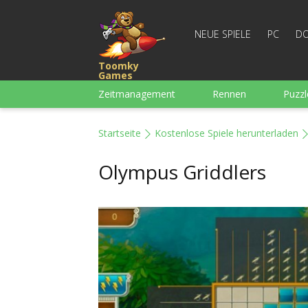
NEUE SPIELE
PC
DO
Toomky
Games
Zeitmanagement
Rennen
Puzzl
3-Gewinnt
Für Jungs
Arcade
Startseite
Kostenlose Spiele herunterladen
Mahjong
Denkspiele
Wortspiel
Olympus Griddlers