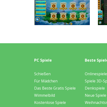
PC Spiele
Beste Spiel
Schießen
Onlinespiele
Für Mädchen
Spiele 3D-Sp
Das Beste Gratis Spiele
Denkspiele
Wimmelbild
Neue Spiele
Kostenlose Spiele
Weihnachtss