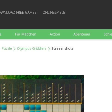
WNLOAD FREE GAMES
ONLINESPIELE
e
Für Mädchen
Action
Abenteuer
Schi
Sport
Wimmelbild
Strategie
Familie
Puzzle
Olympus Griddlers
Screeenshots
e
Brettspiele
Arkanoid
Gut bewertete Kochen