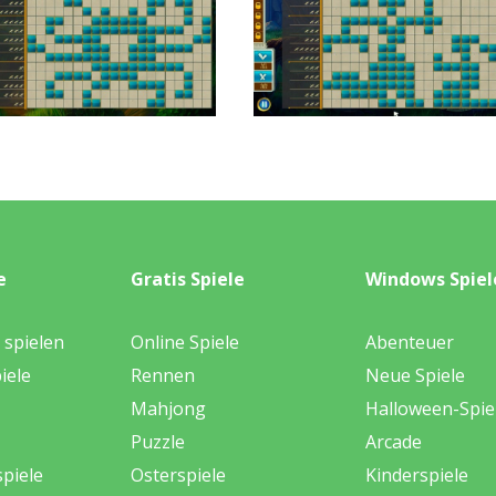
e
Gratis Spiele
Windows Spiel
 spielen
Online Spiele
Abenteuer
iele
Rennen
Neue Spiele
Mahjong
Halloween-Spie
Puzzle
Arcade
piele
Osterspiele
Kinderspiele