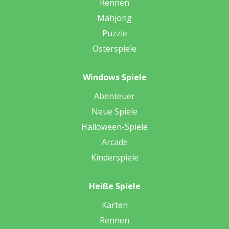
Rennen
Mahjong
Puzzle
Osterspiele
Windows Spiele
Abenteuer
Neue Spiele
Halloween-Spiele
Arcade
Kinderspiele
Heiße Spiele
Karten
Rennen