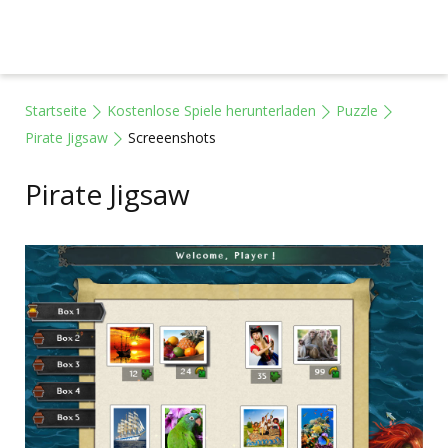
Startseite
Kostenlose Spiele herunterladen
Puzzle
Pirate Jigsaw
Screeenshots
Pirate Jigsaw