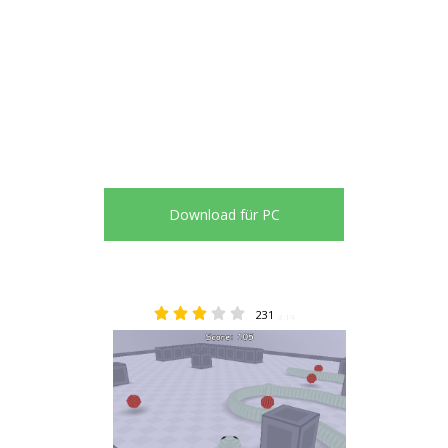
Download für PC
231
3.14