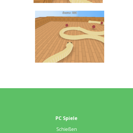
PC Spiele
Schießen