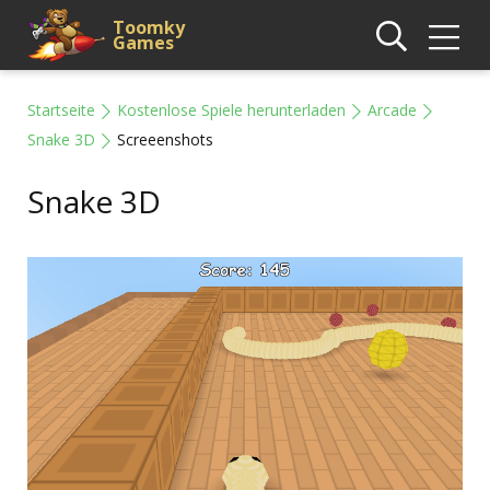
Toomky
Games
Startseite
Kostenlose Spiele herunterladen
Arcade
Snake 3D
Screeenshots
Snake 3D