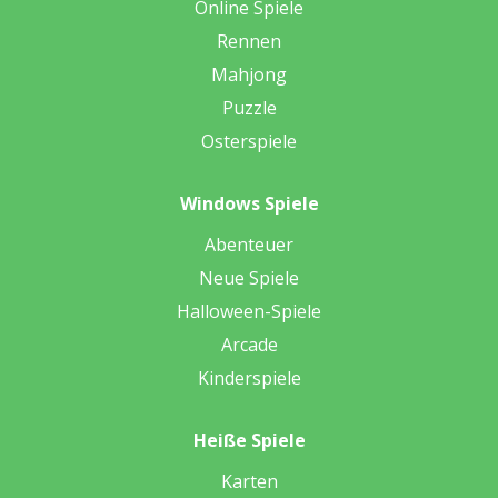
Online Spiele
Rennen
Mahjong
Puzzle
Osterspiele
Windows Spiele
Abenteuer
Neue Spiele
Halloween-Spiele
Arcade
Kinderspiele
Heiße Spiele
Karten