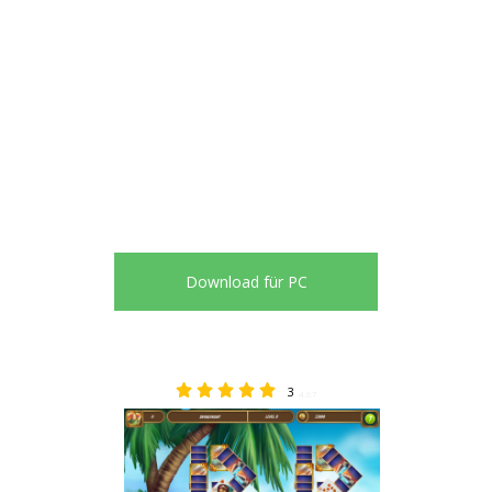
Download für PC
3
4.67