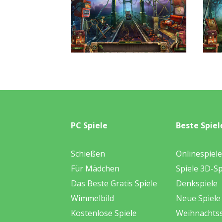
PC Spiele
Beste Spiel
Schießen
Onlinespiele
Für Mädchen
Spiele 3D-Sp
Das Beste Gratis Spiele
Denkspiele
Wimmelbild
Neue Spiele
Kostenlose Spiele
Weihnachtss