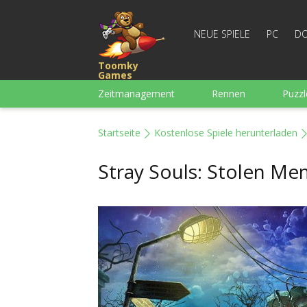
NEUE SPIELE
PC
DO
Toomky
Games
Zeitmanagement
Rennen
Puzzl
3-Gewinnt
Für Jungs
Arcade
Startseite
Kostenlose Spiele herunterladen
Mahjong
Denkspiele
Wortspiel
Stray Souls: Stolen Me