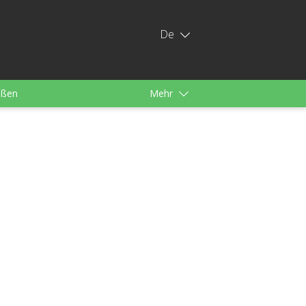
De
eßen
Mehr
Karten
Kinderspiele