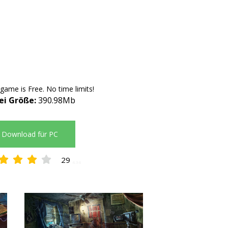
 game is Free. No time limits!
ei Größe:
390.98Mb
Download für PC
29
4.34