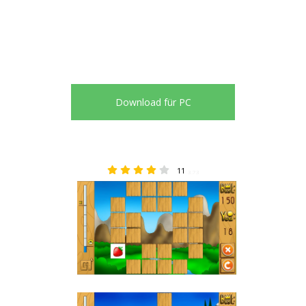
Download für PC
11
3.73