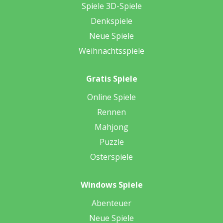
Spiele 3D-Spiele
Denkspiele
Neue Spiele
Weihnachtsspiele
Gratis Spiele
Online Spiele
Rennen
Mahjong
Puzzle
Osterspiele
Windows Spiele
Abenteuer
Neue Spiele