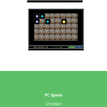
PC Spiele
Schießen