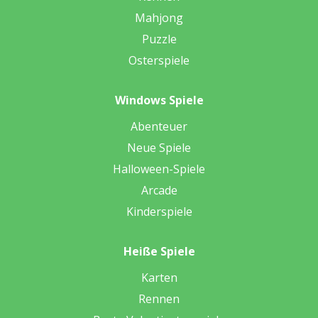
Mahjong
Puzzle
Osterspiele
Windows Spiele
Abenteuer
Neue Spiele
Halloween-Spiele
Arcade
Kinderspiele
Heiße Spiele
Karten
Rennen