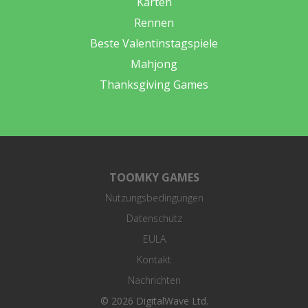
Karten
Rennen
Beste Valentinstagspiele
Mahjong
Thanksgiving Games
TOOMKY GAMES
Nutzungsbedingungen
Datenschutz
EULA
Kontakt
Nachrichten
© 2026 DigitalWave Ltd.