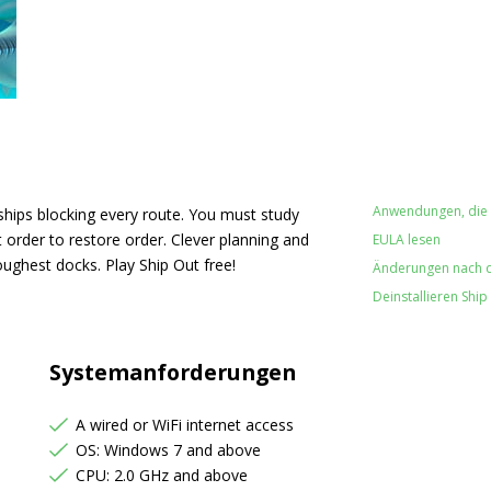
Anwendungen, die w
h ships blocking every route. You must study
t order to restore order. Clever planning and
EULA lesen
toughest docks. Play Ship Out free!
Änderungen nach de
Deinstallieren Ship
Systemanforderungen
A wired or WiFi internet access
OS: Windows 7 and above
CPU: 2.0 GHz and above