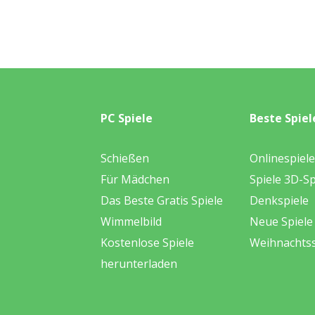
PC Spiele
Beste Spiel
Schießen
Onlinespiele
Für Mädchen
Spiele 3D-Sp
Das Beste Gratis Spiele
Denkspiele
Wimmelbild
Neue Spiele
Kostenlose Spiele
Weihnachtss
herunterladen