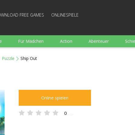
WNLOAD FREE GAMES
ONLINESPIELE
e
Für Mädchen
Action
Abenteuer
Schi
Sport
Wimmelbild
Strategie
Familie
Puzzle
Ship Out
e
Brettspiele
Arkanoid
Gut bewertete Kochen
Online spielen
0
0.00