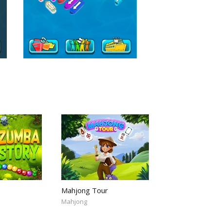
Mahjong Tour
Mahjong