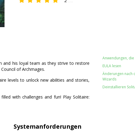
2
4.50
Anwendungen, die w
and his loyal team as they strive to restore
EULA lesen
e Council of Archmages.
Änderungen nach der
Wizards
re levels to unlock new abilities and stories,
Deinstallieren Soli
lled with challenges and fun! Play Solitaire:
Systemanforderungen