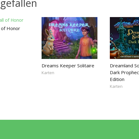
gefallen
ll of Honor
Dreams Keeper Solitaire
Dreamland Sol
Dark Prophecy
Karten
Edition
Karten