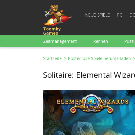
NEUE SPIELE
PC
DO
Toomky
Games
Zeitmanagement
Rennen
Puzzl
3-Gewinnt
Für Jungs
Arcade
Startseite
Kostenlose Spiele herunterladen
Mahjong
Denkspiele
Wortspiel
Solitaire: Elemental Wizar