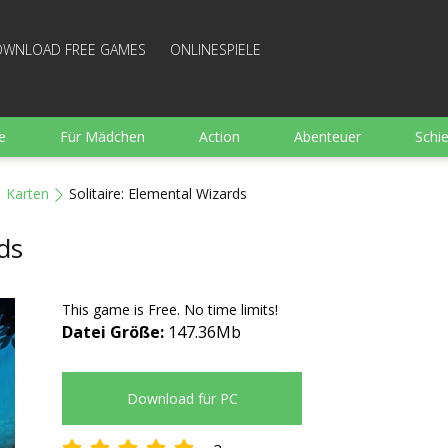
WNLOAD FREE GAMES
ONLINESPIELE
e
Für Mädchen
Action
Abenteuer
Schi
Sport
Wimmelbild
Strategie
Familie
Karten
Solitaire: Elemental Wizards
e
Brettspiele
Arkanoid
Gut bewertete Kochen
ds
This game is Free. No time limits!
Datei Größe:
147.36Mb
Download für PC