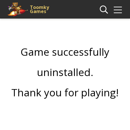
Toomky
Games
Game successfully
uninstalled.
Thank you for playing!