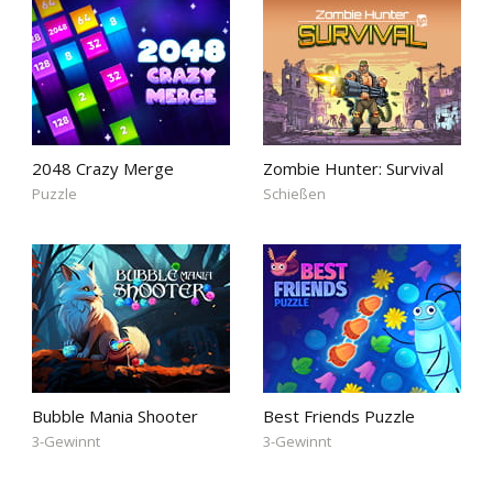
2048 Crazy Merge
Zombie Hunter: Survival
Puzzle
Schießen
Bubble Mania Shooter
Best Friends Puzzle
3-Gewinnt
3-Gewinnt