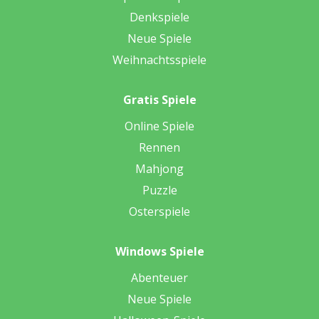
Denkspiele
Neue Spiele
Weihnachtsspiele
Gratis Spiele
Online Spiele
Rennen
Mahjong
Puzzle
Osterspiele
Windows Spiele
Abenteuer
Neue Spiele