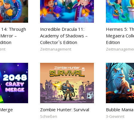
 14: Through
Incredible Dracula 11:
Hermes 5: Th
Mirror –
Academy of Shadows –
Megaera Coll
dition
Collector`s Edition
Edition
ent
Zeitmanagement
Zeitmanageme
 Merge
Zombie Hunter: Survival
Bubble Mania
Schießen
3-Gewinnt