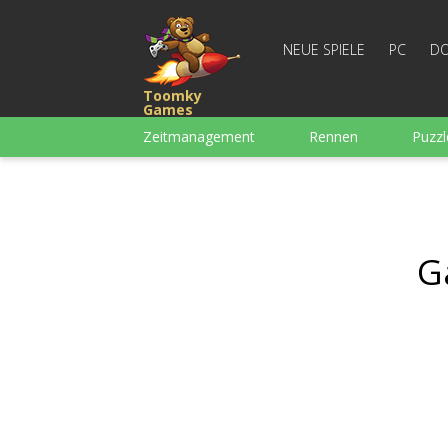
NEUE SPIELE
PC
DO
Toomky
Games
Zeitmanagement
Rennen
Puzzl
3-Gewinnt
Für Jungs
Arcade
Mahjong
Denkspiele
Wortspiel
G