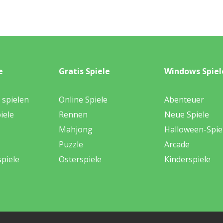
e
Gratis Spiele
Windows Spiel
 spielen
Online Spiele
Abenteuer
iele
Rennen
Neue Spiele
Mahjong
Halloween-Spie
Puzzle
Arcade
piele
Osterspiele
Kinderspiele