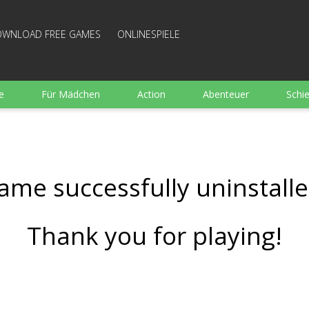
WNLOAD FREE GAMES
ONLINESPIELE
e
Für Mädchen
Action
Abenteuer
Schi
Sport
Wimmelbild
Strategie
Familie
e
Brettspiele
Arkanoid
Gut bewertete Kochen
ame successfully uninstalle
Thank you for playing!