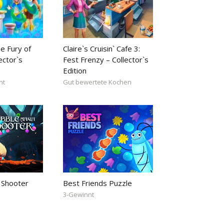
e Fury of
Claire`s Cruisin` Cafe 3:
ector`s
Fest Frenzy – Collector`s
Edition
nt
Gut bewertete Kochen
 Shooter
Best Friends Puzzle
3-Gewinnt