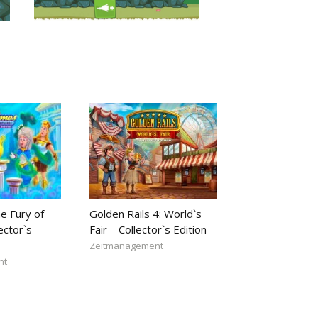
e Fury of
Golden Rails 4: World`s
ector`s
Fair – Collector`s Edition
Zeitmanagement
nt