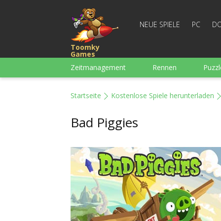
NEUE SPIELE
PC
DO
Toomky
Games
Zeitmanagement
Rennen
Puzzl
3-Gewinnt
Für Jungs
Arcade
Startseite
Kostenlose Spiele herunterladen
Mahjong
Denkspiele
Wortspiel
Bad Piggies