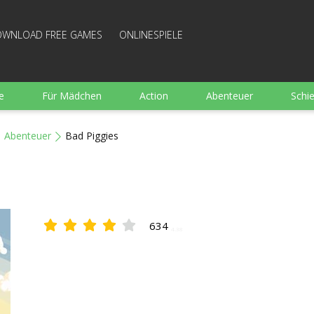
WNLOAD FREE GAMES
ONLINESPIELE
e
Für Mädchen
Action
Abenteuer
Schi
Sport
Wimmelbild
Strategie
Familie
Abenteuer
Bad Piggies
e
Brettspiele
Arkanoid
Gut bewertete Kochen
634
4.38