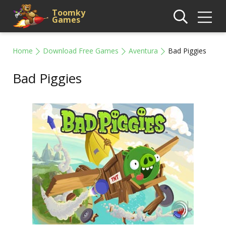
Toomky
Games
Home
Download Free Games
Aventura
Bad Piggies
Bad Piggies