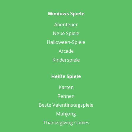
Windows Spiele
Abenteuer
Neue Spiele
Halloween-Spiele
Arcade
Kinderspiele
Heiße Spiele
Karten
Rennen
Beste Valentinstagspiele
Mahjong
Thanksgiving Games