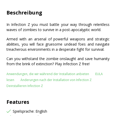
Beschreibung
In Infection Z you must battle your way through relentless
waves of zombies to survive in a post-apocalyptic world.
Armed with an arsenal of powerful weapons and strategic
abilities, you will face gruesome undead foes and navigate
treacherous environments in a desperate fight for survival.
Can you withstand the zombie onslaught and save humanity
from the brink of extinction? Play Infection Z free!
Anwendungen, die wir während der Installation anbieten
EULA
lesen
Änderungen nach der Installation von Infection Z
Deinstallieren Infection Z
Features
Spielsprache: English