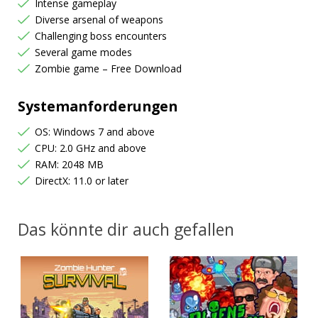
Intense gameplay
Diverse arsenal of weapons
Challenging boss encounters
Several game modes
Zombie game – Free Download
Systemanforderungen
OS: Windows 7 and above
CPU: 2.0 GHz and above
RAM: 2048 MB
DirectX: 11.0 or later
Das könnte dir auch gefallen