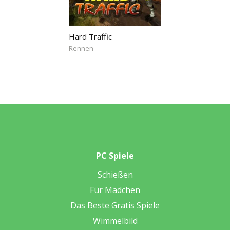
Hard Traffic
Rennen
PC Spiele
Schießen
Für Mädchen
Das Beste Gratis Spiele
Wimmelbild