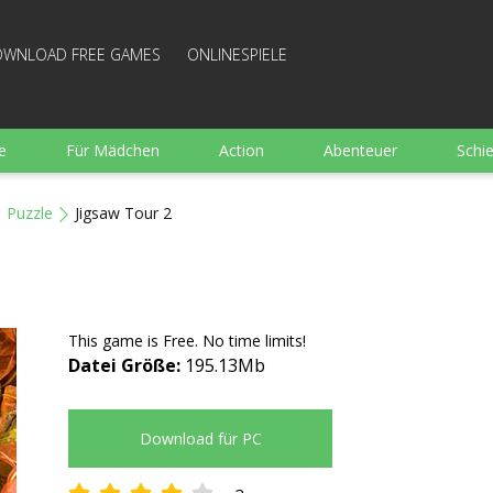
WNLOAD FREE GAMES
ONLINESPIELE
e
Für Mädchen
Action
Abenteuer
Schi
Sport
Wimmelbild
Strategie
Familie
Puzzle
Jigsaw Tour 2
e
Brettspiele
Arkanoid
Gut bewertete Kochen
This game is Free. No time limits!
Datei Größe:
195.13Mb
Download für PC