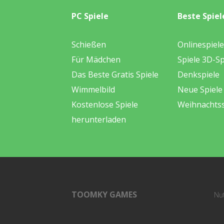
PC Spiele
Beste Spiel
Schießen
Onlinespiele
Für Mädchen
Spiele 3D-Sp
Das Beste Gratis Spiele
Denkspiele
Wimmelbild
Neue Spiele
Kostenlose Spiele
Weihnachtss
herunterladen
TOOMKY GAMES
Nu