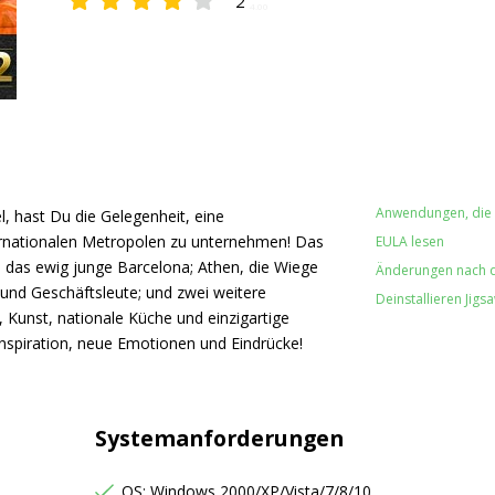
2
4.00
Anwendungen, die w
l, hast Du die Gelegenheit, eine
ernationalen Metropolen zu unternehmen! Das
EULA lesen
 das ewig junge Barcelona; Athen, die Wiege
Änderungen nach de
 und Geschäftsleute; und zwei weitere
Deinstallieren Jigs
, Kunst, nationale Küche und einzigartige
Inspiration, neue Emotionen und Eindrücke!
Systemanforderungen
OS: Windows 2000/XP/Vista/7/8/10