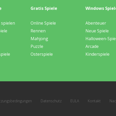
e
Gratis Spiele
Windows Spiel
 spielen
Online Spiele
Abenteuer
iele
Rennen
Neue Spiele
Mahjong
Halloween-Spie
Puzzle
Arcade
piele
Osterspiele
Kinderspiele
tzungsbedingungen
Datenschutz
EULA
Kontakt
Nac