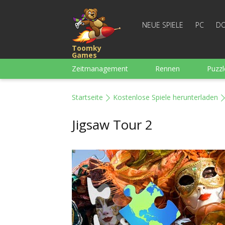
NEUE SPIELE
PC
DO
Toomky
Games
Zeitmanagement
Rennen
Puzzl
3-Gewinnt
Für Jungs
Arcade
Startseite
Kostenlose Spiele herunterladen
Mahjong
Denkspiele
Wortspiel
Jigsaw Tour 2