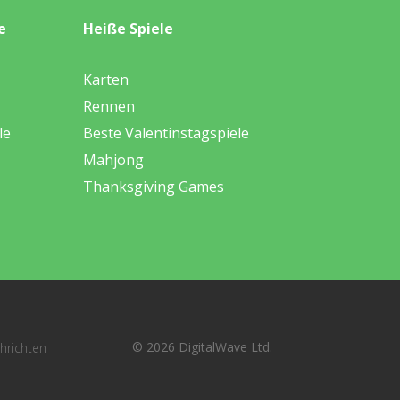
e
Heiße Spiele
Karten
Rennen
le
Beste Valentinstagspiele
Mahjong
Thanksgiving Games
© 2026 DigitalWave Ltd.
hrichten