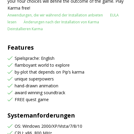
you! Your choices will define the outcome of the game. Play
Karma free!
Anwendungen, die wir während der Installation anbieten
EULA
lesen
Änderungen nach der Installation von Karma
Deinstallieren Karma
Features
Spielsprache: English
flamboyant world to explore
by-plot that depends on Pip’s karma
unique superpowers
hand-drawn animation
award winning soundtrack
FREE quest game
Systemanforderungen
OS: Windows 2000/XP/Vista/7/8/10
CPU: x86, 800 MHz