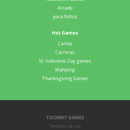
Arcade
para Niños
Hot Games
Cartas
Carreras
St. Valentine Day games
Mahjong
Thanksgiving Games
TOOMKY GAMES
Términos de uso