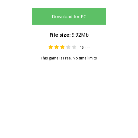
Download for PC
File size:
9.92Mb
15
3.07
This game is Free. No time limits!