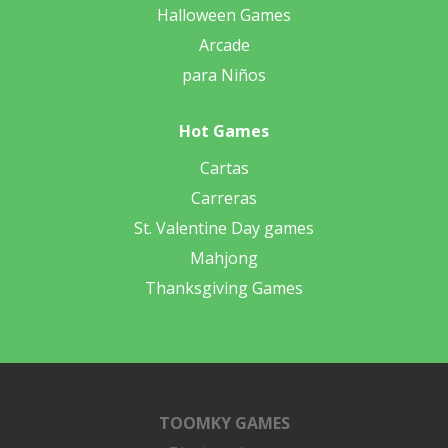
Halloween Games
Arcade
para Niños
Hot Games
Cartas
Carreras
St. Valentine Day games
Mahjong
Thanksgiving Games
TOOMKY GAMES