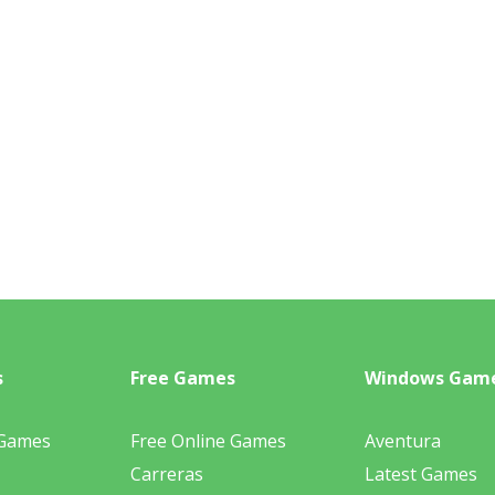
s
Free Games
Windows Gam
 Games
Free Online Games
Aventura
Carreras
Latest Games