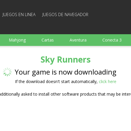
JUEGOS EN LINEA
JUEGOS DE NAVEGADOR
Mahjong
Cartas
Aventura
Conecta 3
Deportes
Arcade
Cocina
Juegos de tiro
Sky Runners
 familia
Juegos mentales
Juegos de mesa
Arka
Your game is now downloading
If the download doesn't start automatically,
click here
ditionally asked to install other software products that may be inter