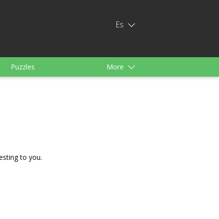
Es
Puzzles
More
para Niños
noid
esting to you.