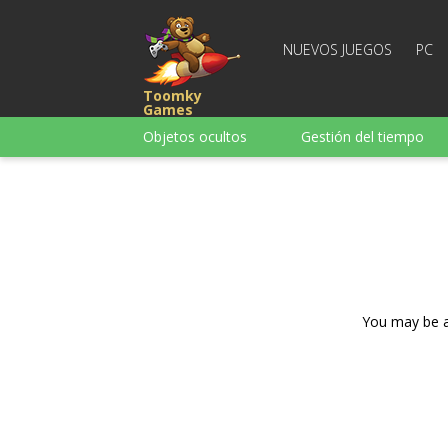
NUEVOS JUEGOS
PC
Toomky
Games
Objetos ocultos
Gestión del tiempo
Carreras
Estrategia
Acción
Para chicas
Para chicos
Para la
Juegos de palabras
You may be ad