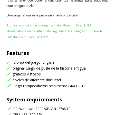
¡Vas a tener que poner a funcionar tus neuronas para solucionar
este antiguo puzle!
Descargar ahora este puzle geométrico gratuito!
Applications we offer during the installation
Read EULA
Modifications made after installing Four Piece Tangram
How to
uninstall Four Piece Tangram
Features
Idioma del juego: English
original juego de puzle de la historia antigua
gráficos vistosos
niveles de diferente dificultad
juego rompecabezas totalmente GRATUITO
System requirements
OS: Windows 2000/XP/Vista/7/8/10
CPU: x86, 800 MHz