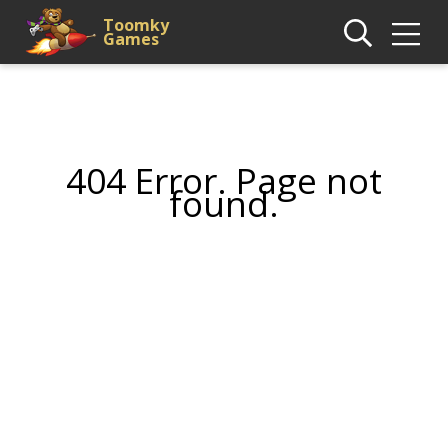
Toomky
Games
404 Error. Page not
found.