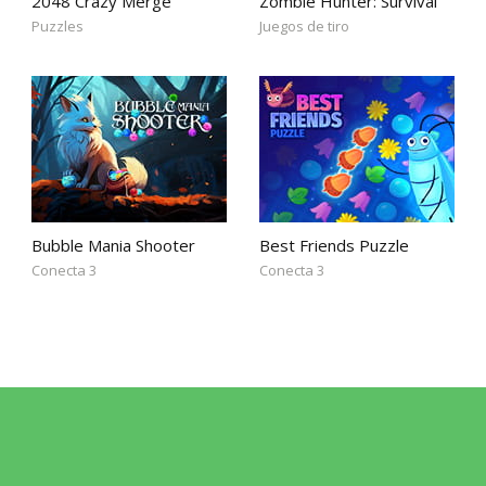
2048 Crazy Merge
Zombie Hunter: Survival
Puzzles
Juegos de tiro
Bubble Mania Shooter
Best Friends Puzzle
Conecta 3
Conecta 3