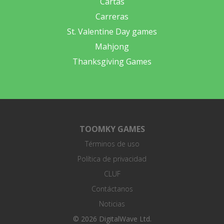
Cartas
Carreras
St. Valentine Day games
Mahjong
Thanksgiving Games
TOOMKY GAMES
Términos de uso
Política de privacidad
CLUF
Contáctanos
Noticias
© 2026 DigitalWave Ltd.