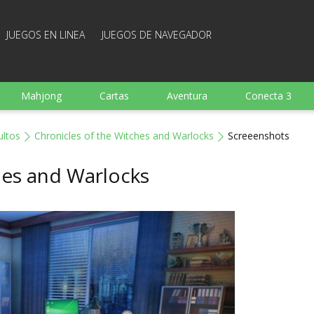
JUEGOS EN LINEA
JUEGOS DE NAVEGADOR
Mahjong
Cartas
Aventura
Conecta 3
Deportes
Arcade
Cocina
Juegos de tiro
ultos
Chronicles of the Witches and Warlocks
Screeenshots
 familia
Juegos mentales
Juegos de mesa
Arka
hes and Warlocks