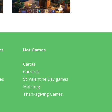
es
Hot Games
Cartas
Carreras
es
St. Valentine Day games
Mahjong
Thanksgiving Games