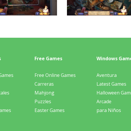
s
Free Games
Windows Gam
 Games
Free Online Games
Aventura
Carreras
Latest Games
ales
Mahjong
Halloween Gam
Puzzles
Arcade
Games
Easter Games
para Niños