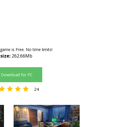
 game is Free. No time limits!
 size:
262.66Mb
Download for PC
24
4.58