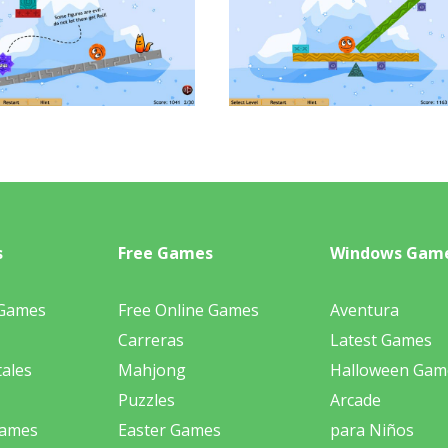
s
Free Games
Windows Gam
 Games
Free Online Games
Aventura
Carreras
Latest Games
ales
Mahjong
Halloween Gam
Puzzles
Arcade
Games
Easter Games
para Niños