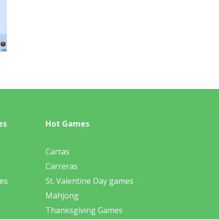
es
Hot Games
Cartas
Carreras
es
St. Valentine Day games
Mahjong
Thanksgiving Games