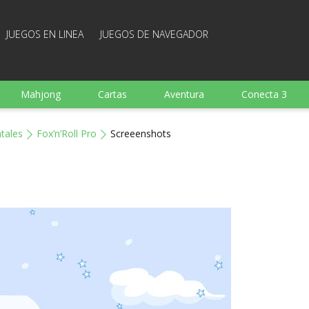
JUEGOS EN LINEA
JUEGOS DE NAVEGADOR
Mahjong
Cartas
Aventura
Conecta 3
Deportes
Arcade
Cocina
Juegos de tiro
tales
Fox’n’Roll Pro
Screeenshots
 familia
Juegos mentales
Juegos de mesa
Arka