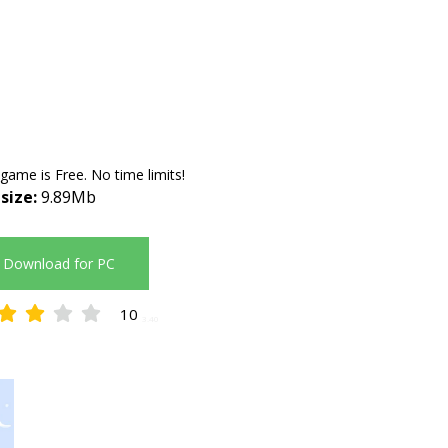
 game is Free. No time limits!
 size:
9.89Mb
Download for PC
10
3.40