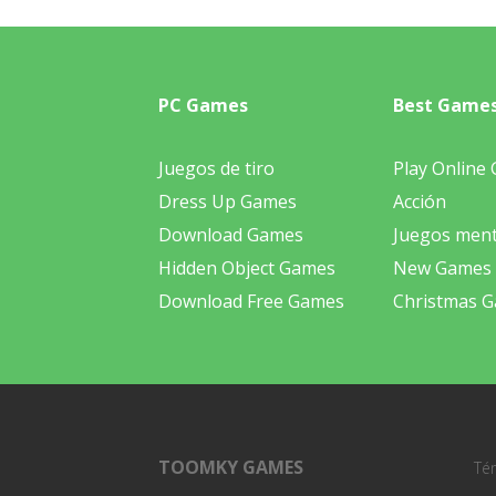
PC Games
Best Game
Juegos de tiro
Play Online
Dress Up Games
Acción
Download Games
Juegos ment
Hidden Object Games
New Games
Download Free Games
Christmas 
TOOMKY GAMES
Té