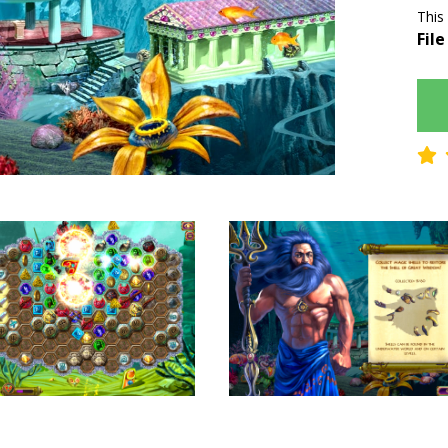
This
File