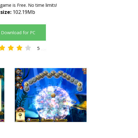
 game is Free. No time limits!
 size:
102.19Mb
Download for PC
5
4.20