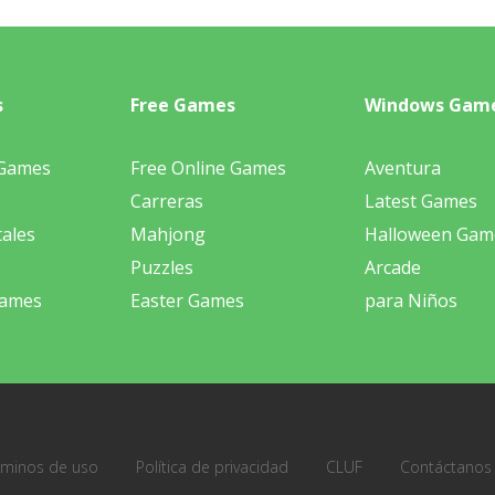
s
Free Games
Windows Gam
 Games
Free Online Games
Aventura
Carreras
Latest Games
ales
Mahjong
Halloween Gam
Puzzles
Arcade
Games
Easter Games
para Niños
rminos de uso
Política de privacidad
CLUF
Contáctanos