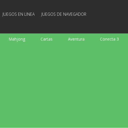
JUEGOS EN LINEA
JUEGOS DE NAVEGADOR
Mahjong
Cartas
Aventura
Conecta 3
Deportes
Arcade
Cocina
Juegos de tiro
 familia
Juegos mentales
Juegos de mesa
Arka