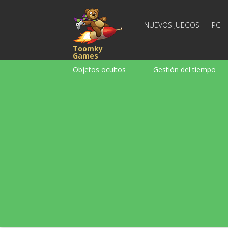
NUEVOS JUEGOS
PC
Toomky
Games
Objetos ocultos
Gestión del tiempo
Carreras
Estrategia
Acción
Para chicas
Para chicos
Para la
Juegos de palabras