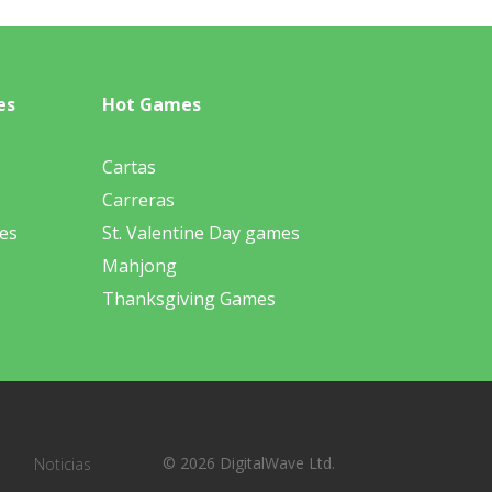
es
Hot Games
Cartas
Carreras
es
St. Valentine Day games
Mahjong
Thanksgiving Games
© 2026 DigitalWave Ltd.
Noticias