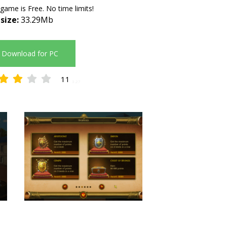
 game is Free. No time limits!
 size:
33.29Mb
Download for PC
11
3.27