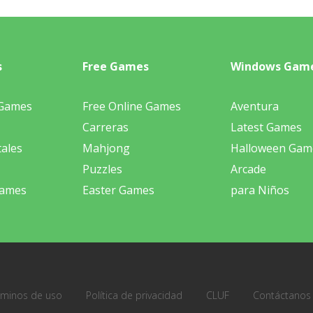
s
Free Games
Windows Gam
 Games
Free Online Games
Aventura
Carreras
Latest Games
ales
Mahjong
Halloween Gam
Puzzles
Arcade
Games
Easter Games
para Niños
rminos de uso
Política de privacidad
CLUF
Contáctanos