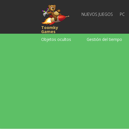
NUEVOS JUEGOS
PC
Toomky
Games
Objetos ocultos
Gestión del tiempo
Carreras
Estrategia
Acción
Para chicas
Para chicos
Para la
Juegos de palabras