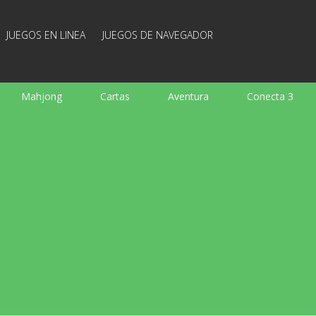
JUEGOS EN LINEA
JUEGOS DE NAVEGADOR
Mahjong
Cartas
Aventura
Conecta 3
Deportes
Arcade
Cocina
Juegos de tiro
 familia
Juegos mentales
Juegos de mesa
Arka