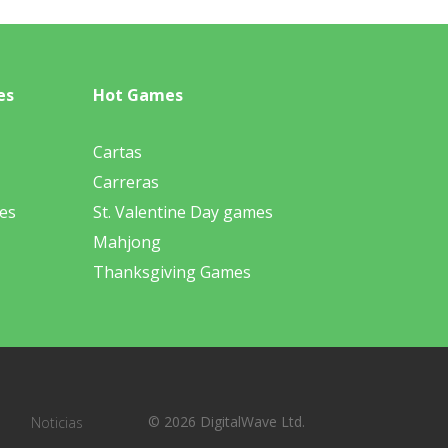
es
Hot Games
Cartas
Carreras
es
St. Valentine Day games
Mahjong
Thanksgiving Games
© 2026 DigitalWave Ltd.
Noticias