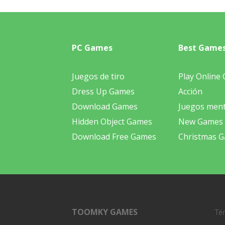
PC Games
Best Game
Juegos de tiro
Play Online
Dress Up Games
Acción
Download Games
Juegos ment
Hidden Object Games
New Games
Download Free Games
Christmas 
TOOMKY GAMES
Té