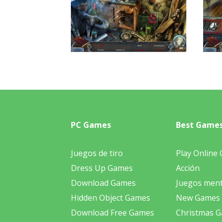
PC Games
Best Game
Juegos de tiro
Play Online
Dress Up Games
Acción
Download Games
Juegos ment
Hidden Object Games
New Games
Download Free Games
Christmas 