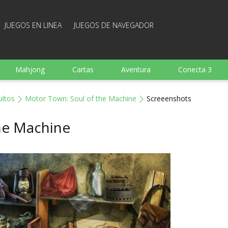
JUEGOS EN LINEA
JUEGOS DE NAVEGADOR
Mahjong
Cartas
Aventura
Conecta 3
Deportes
Arcade
Cocina
Juegos de tiro
ultos
Motor Town: Soul of the Machine
Screeenshots
 familia
Juegos mentales
Juegos de mesa
Arka
he Machine