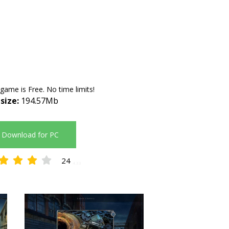
 game is Free. No time limits!
 size:
194.57Mb
Download for PC
24
4.33