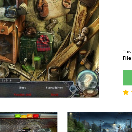
This
File