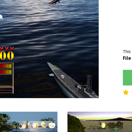
This
File