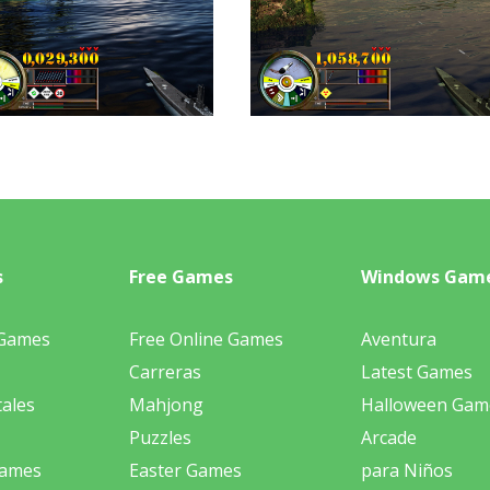
s
Free Games
Windows Gam
 Games
Free Online Games
Aventura
Carreras
Latest Games
ales
Mahjong
Halloween Gam
Puzzles
Arcade
Games
Easter Games
para Niños