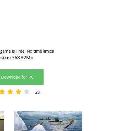
 game is Free. No time limits!
 size:
368.82Mb
Download for PC
29
4.38