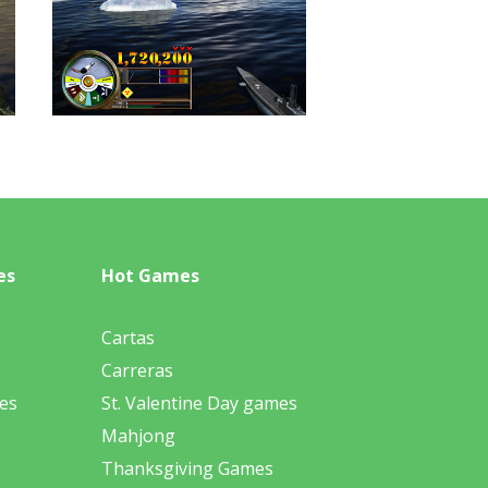
es
Hot Games
Cartas
Carreras
es
St. Valentine Day games
Mahjong
Thanksgiving Games