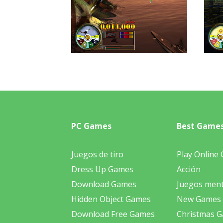
PC Games
Best Game
Juegos de tiro
Play Online
Dress Up Games
Acción
Download Games
Juegos ment
Hidden Object Games
New Games
Download Free Games
Christmas 