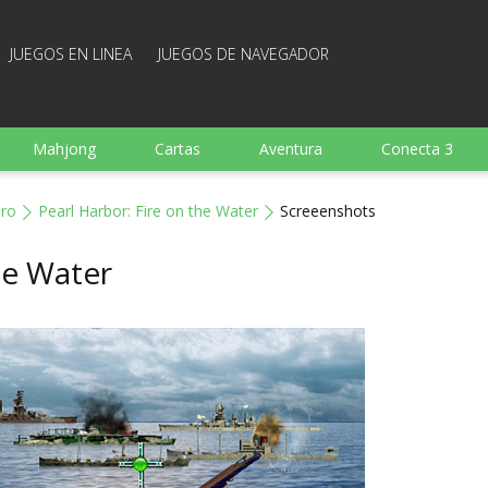
JUEGOS EN LINEA
JUEGOS DE NAVEGADOR
Mahjong
Cartas
Aventura
Conecta 3
Deportes
Arcade
Cocina
Juegos de tiro
iro
Pearl Harbor: Fire on the Water
Screeenshots
 familia
Juegos mentales
Juegos de mesa
Arka
he Water