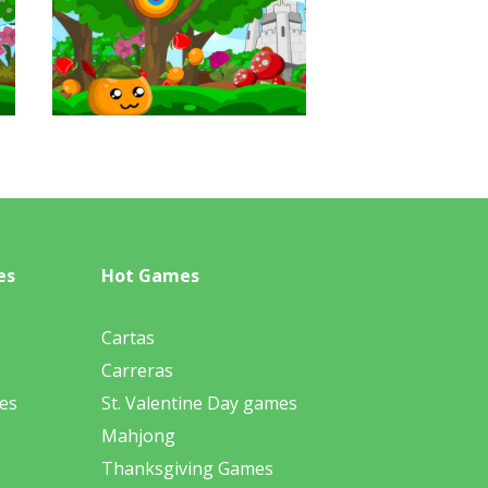
es
Hot Games
Cartas
Carreras
es
St. Valentine Day games
Mahjong
Thanksgiving Games