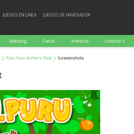
JUEGOS EN LINEA
JUEGOS DE NAVEGADOR
Mahjong
Cartas
Aventura
Conecta 3
Deportes
Arcade
Cocina
Juegos de tiro
Puru Puru Archer’s Shot
Screeenshots
 familia
Juegos mentales
Juegos de mesa
Arka
t