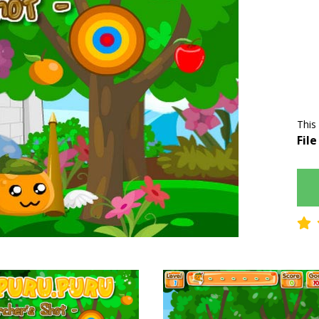
This
File