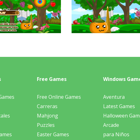
s
Free Games
Windows Gam
 Games
Free Online Games
Aventura
Carreras
Latest Games
ales
Mahjong
Halloween Gam
Puzzles
Arcade
Games
Easter Games
para Niños