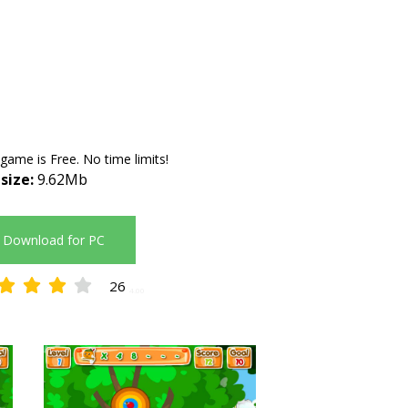
 game is Free. No time limits!
 size:
9.62Mb
Download for PC
26
4.00