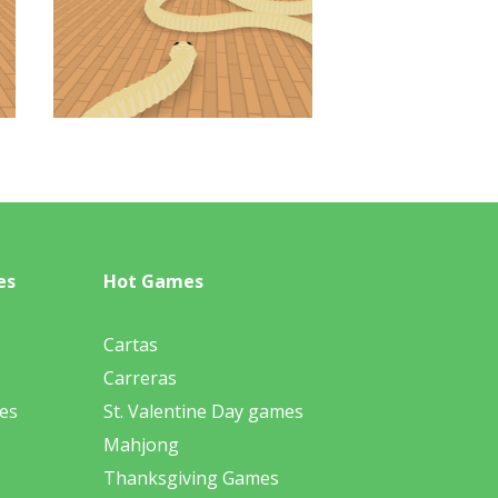
es
Hot Games
Cartas
Carreras
es
St. Valentine Day games
Mahjong
Thanksgiving Games