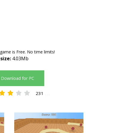
 game is Free. No time limits!
 size:
4.03Mb
Download for PC
231
3.14