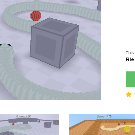
This
File