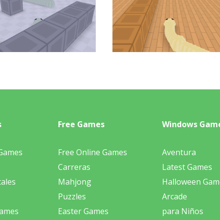
s
Free Games
Windows Gam
 Games
Free Online Games
Aventura
Carreras
Latest Games
ales
Mahjong
Halloween Gam
Puzzles
Arcade
Games
Easter Games
para Niños