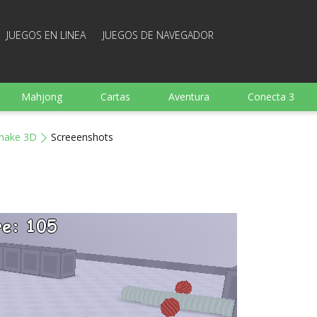
JUEGOS EN LINEA
JUEGOS DE NAVEGADOR
Mahjong
Cartas
Aventura
Conecta 3
Deportes
Arcade
Cocina
Juegos de tiro
nake 3D
Screeenshots
 familia
Juegos mentales
Juegos de mesa
Arka