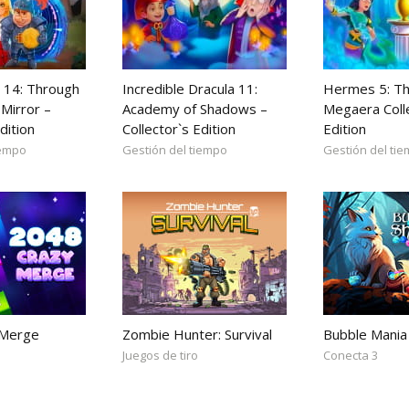
 14: Through
Incredible Dracula 11:
Hermes 5: Th
Mirror –
Academy of Shadows –
Megaera Coll
dition
Collector`s Edition
Edition
iempo
Gestión del tiempo
Gestión del ti
 Merge
Zombie Hunter: Survival
Bubble Mania
Juegos de tiro
Conecta 3