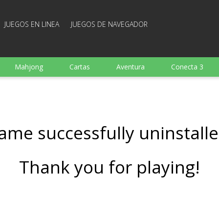
JUEGOS EN LINEA
JUEGOS DE NAVEGADOR
Mahjong
Cartas
Aventura
Conecta 3
Deportes
Arcade
Cocina
Juegos de tiro
 familia
Juegos mentales
Juegos de mesa
Arka
ame successfully uninstalle
Thank you for playing!