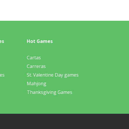
es
Hot Games
Cartas
Carreras
es
St. Valentine Day games
Mahjong
Thanksgiving Games