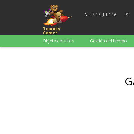
NUEVOS JUEGOS
PC
Toomky
Games
Objetos ocultos
Gestión del tiempo
Carreras
Estrategia
Acción
Para chicas
Para chicos
Para la
Juegos de palabras
G