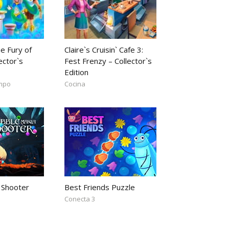
e Fury of
Claire`s Cruisin` Cafe 3:
ector`s
Fest Frenzy – Collector`s
Edition
empo
Cocina
 Shooter
Best Friends Puzzle
Conecta 3