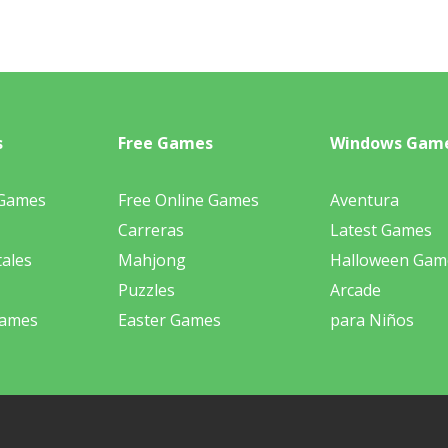
s
Free Games
Windows Gam
 Games
Free Online Games
Aventura
Carreras
Latest Games
ales
Mahjong
Halloween Gam
Puzzles
Arcade
Games
Easter Games
para Niños