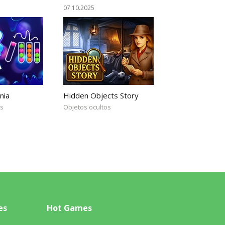
07.10.2025
nia
Hidden Objects Story
es
Objetos ocultos
es
Hot Games