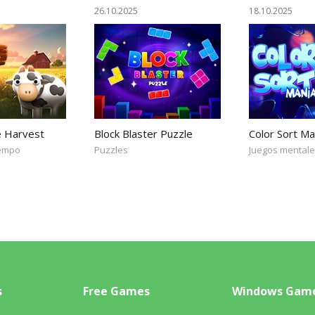
26.10.2025
18.10.2025
e Harvest
Block Blaster Puzzle
Color Sort Ma
iempo
Puzzles
Juegos mental
s
Free Games
Windows Gam