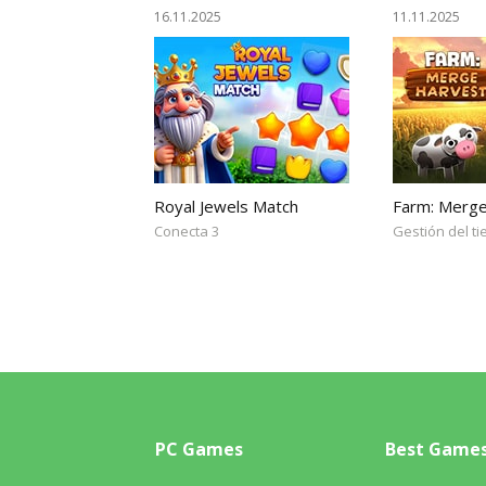
16.11.2025
11.11.2025
Royal Jewels Match
Farm: Merg
Conecta 3
Gestión del t
PC Games
Best Game