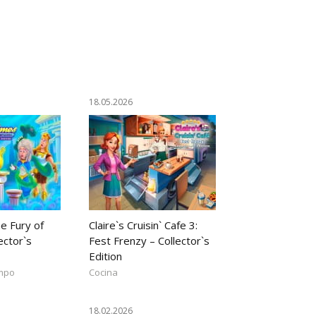
18.05.2026
e Fury of
Claire`s Cruisin` Cafe 3:
ector`s
Fest Frenzy – Collector`s
Edition
empo
Cocina
18.02.2026