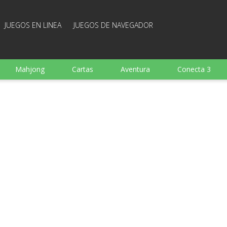
JUEGOS EN LINEA
JUEGOS DE NAVEGADOR
Mahjong
Cartas
Aventura
Conecta 3
Deportes
Arcade
Cocina
Juegos de tiro
 familia
Juegos mentales
Juegos de mesa
Arka