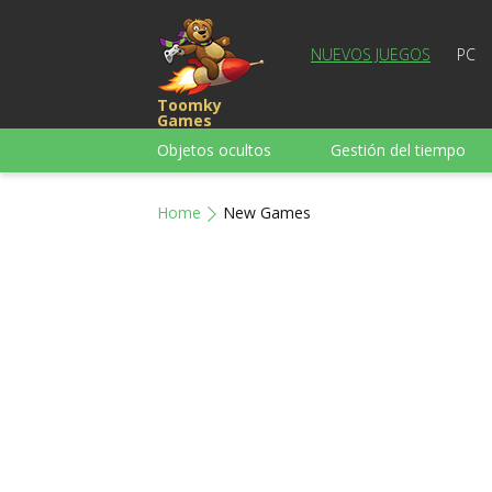
NUEVOS JUEGOS
PC
Toomky
Games
Objetos ocultos
Gestión del tiempo
Carreras
Estrategia
Acción
Home
New Games
Para chicas
Para chicos
Para la
Juegos de palabras