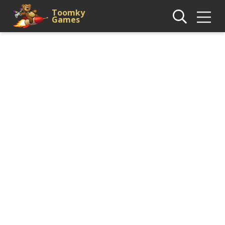
Toomky
Games