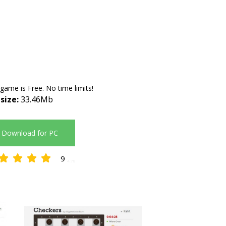
 game is Free. No time limits!
 size:
33.46Mb
Download for PC
9
4.78