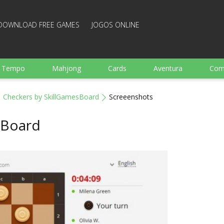
DOWNLOAD FREE GAMES
JOGOS ONLINE
e Tempo
Mahjong
Cards
Aventura
Com
Ação
Esportes
Arcade
Culinaria
Tiro
Checkers by SkillGamesBoard
Screeenshots
 garotos
Família
Quebra-cabeças
Arcanoid
sBoard