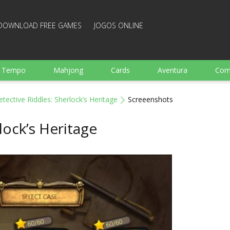
DOWNLOAD FREE GAMES
JOGOS ONLINE
e Tempo
Mahjong
Cards
Aventura
Com
Ação
Esportes
Arcade
Culinaria
Tiro
tective Riddles: Sherlock’s Heritage
Screeenshots
 garotos
Família
Quebra-cabeças
Arcanoid
lock’s Heritage