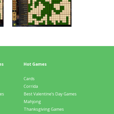
es
Hot Games
Cards
Corrida
es
Best Valentine’s Day Games
Mahjong
Thanksgiving Games