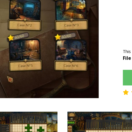
This
File