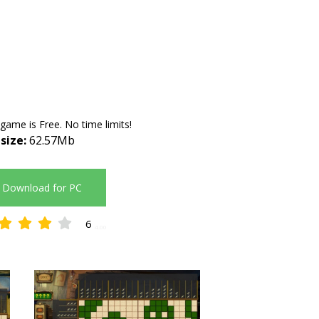
 game is Free. No time limits!
 size:
62.57Mb
Download for PC
6
4.00