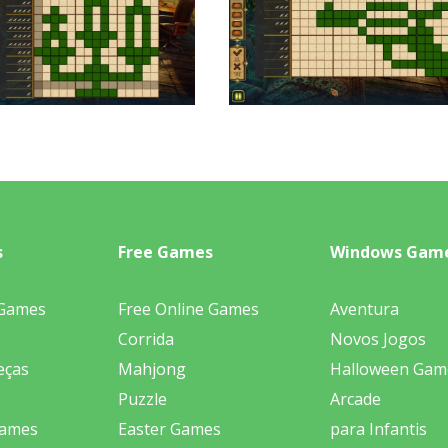
s
Free Games
Windows Gam
 Games
Free Online Games
Aventura
Corrida
Novos Jogos
eças
Mahjong
Halloween Gam
Puzzle
Arcade
Games
Easter Games
para Infantis