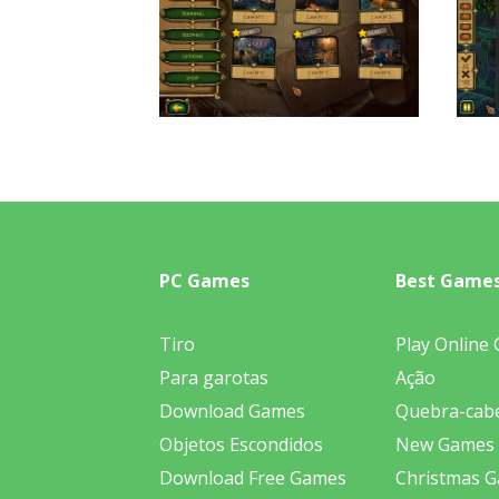
PC Games
Best Game
Tiro
Play Online
Para garotas
Ação
Download Games
Quebra-cab
Objetos Escondidos
New Games
Download Free Games
Christmas 